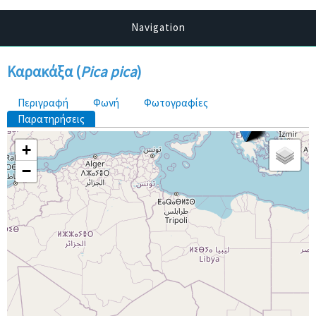
Navigation
Καρακάξα (
Pica pica
)
Πρωτεύουσες καρτέλες
Περιγραφή
Φωνή
Φωτογραφίες
Παρατηρήσεις
(ενεργή καρτέλα)
+
−