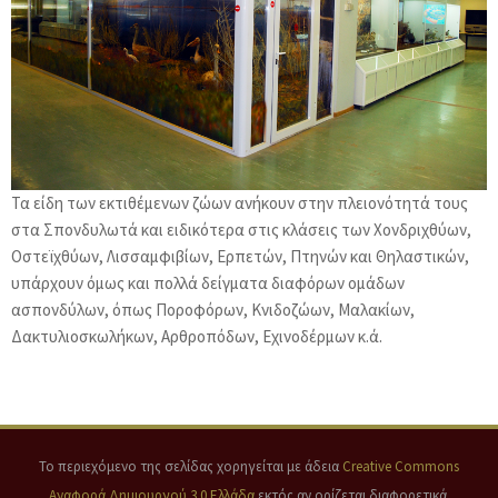
Τα είδη των εκτιθέμενων ζώων ανήκουν στην πλειονότητά τους
στα Σπονδυλωτά και ειδικότερα στις κλάσεις των Χονδριχθύων,
Οστεϊχθύων, Λισσαμφιβίων, Ερπετών, Πτηνών και Θηλαστικών,
υπάρχουν όμως και πολλά δείγματα διαφόρων ομάδων
ασπονδύλων, όπως Ποροφόρων, Κνιδοζώων, Μαλακίων,
Δακτυλιοσκωλήκων, Αρθροπόδων, Εχινοδέρμων κ.ά.
Το περιεχόμενο της σελίδας χορηγείται με άδεια
Creative Commons
Αναφορά Δημιουργού 3.0 Ελλάδα
εκτός αν ορίζεται διαφορετικά.