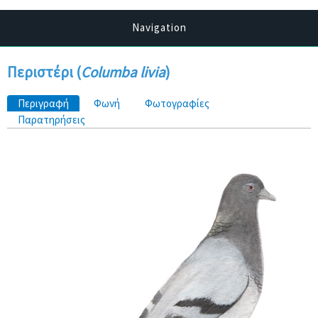
Navigation
Περιστέρι (
Columba livia
)
Πρωτεύουσες καρτέλες
Περιγραφή
(ενεργή καρτέλα)
Φωνή
Φωτογραφίες
Παρατηρήσεις