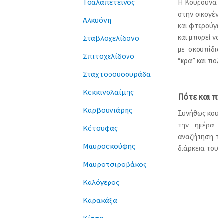
Τσαλαπετεινός
Η Κουρούνα 
στην οικογέ
Αλκυόνη
και φτερούγε
και μπορεί ν
Σταβλοχελίδονο
με σκουπίδ
Σπιτοχελίδονο
“κρα” και πο
Σταχτοσουσουράδα
Κοκκινολαίμης
Πότε και 
Καρβουνιάρης
Συνήθως κουρ
την ημέρα 
Κότσυφας
αναζήτηση 
Μαυροσκούφης
διάρκεια του
Μαυροτσιροβάκος
Καλόγερος
Καρακάξα