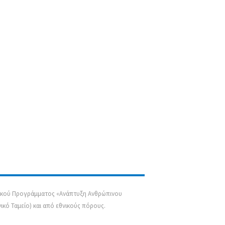
σιακού Προγράμματος «Ανάπτυξη Ανθρώπινου
κό Ταμείο) και από εθνικούς πόρους.