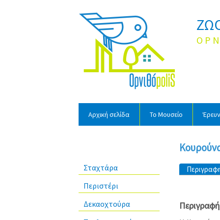
ΖΩ
Ο Ρ Ν 
Αρχική σελίδα
Το Μουσείο
Έρευ
Κουρούνα
Σταχτάρα
Πρωτεύουσ
Περιγραφ
Περιστέρι
Δεκαοχτούρα
Περιγραφή