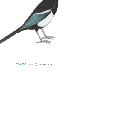
CC-BY
Κωστής Τζωρτζακάκης