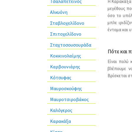
Τσαλαπετεινός
Η Καρακάξα 
μεγέθους που
Αλκυόνη
όσο το υπόλ
μπλε ιριδίζ
Σταβλοχελίδονο
έντομα και 
Σπιτοχελίδονο
Σταχτοσουσουράδα
Πότε και 
Κοκκινολαίμης
Είναι πολύ 
Καρβουνιάρης
βλέπουμε ν
Βρίσκεται στ
Κότσυφας
Μαυροσκούφης
Μαυροτσιροβάκος
Καλόγερος
Καρακάξα