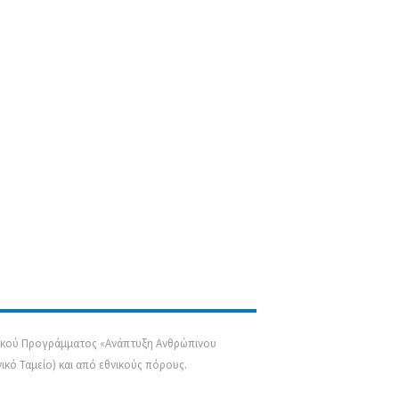
σιακού Προγράμματος «Ανάπτυξη Ανθρώπινου
κό Ταμείο) και από εθνικούς πόρους.