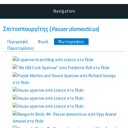
Navigation
Σπιτοσπουργίτης (
Passer domesticus
)
Πρωτεύουσες καρτέλες
Περιγραφή
Φωνή
Φωτογραφίες
(ενεργή καρτέλα)
Παρατηρήσεις