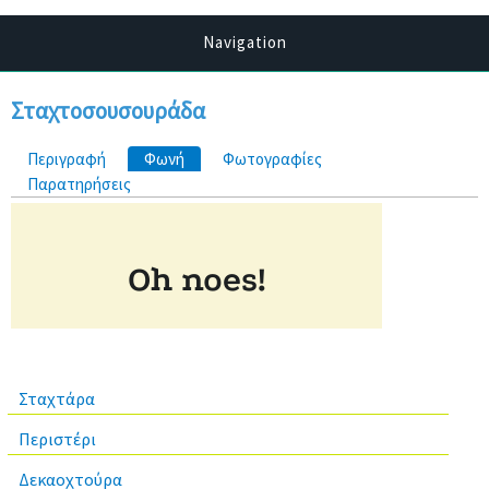
Navigation
Σταχτοσουσουράδα
Πρωτεύουσες καρτέλες
Περιγραφή
Φωνή
(ενεργή καρτέλα)
Φωτογραφίες
Παρατηρήσεις
Σταχτάρα
Περιστέρι
Δεκαοχτούρα